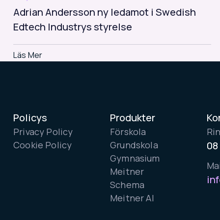
Adrian Andersson ny ledamot i Swedish
Edtech Industrys styrelse
Läs Mer
Read
More
Policys
Produkter
Ko
Privacy Policy
Förskola
Ri
Cookie Policy
Grundskola
08
Gymnasium
Mai
Meitner
in
Schema
Meitner AI