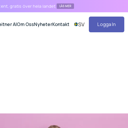
tent, gratis över hela landet.
LÄS MER
SV
itner AI
Om Oss
Nyheter
Kontakt
Logga In
Logga In
miljoner i nytt