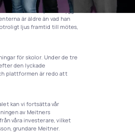
a år ser jag ett enormt behov
v det Adrian har lyckats bygga
renterna är äldre än vad han
troligt ljus framtid till mötes,
ingar för skolor. Under de tre
 efter den lyckade
ch plattformen är redo att
let kan vi fortsätta vår
ljningen av Meitners
ån våra investerare, vilket
sson, grundare Meitner.