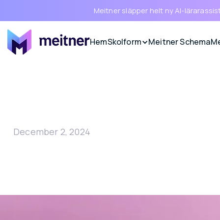
Meitner släpper helt ny AI-lärarassis
Hem
Skolform
Meitner Schema
Me
December 2, 2024
Meitner tar in 25,6 
kapital