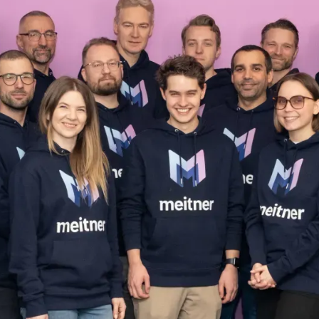
n Meitner tar in 25,6 miljoner kronor i en nye
v accelerationen för att möta den växande eft
a finns Joel Almqvist (grundare av Stronger), A
Stångsundet (Dustin-familjen). Under det se
skolor och är nu Sveriges snabbast växande skol