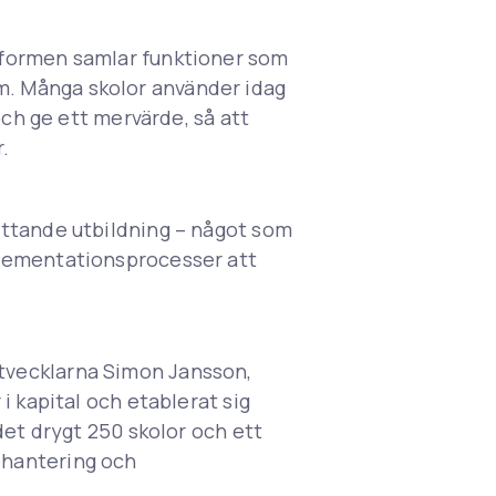
tformen samlar funktioner som
m. Många skolor använder idag
och ge ett mervärde, så att
.
attande utbildning – något som
plementationsprocesser att
tvecklarna Simon Jansson,
i kapital och etablerat sig
det drygt 250 skolor och ett
ohantering och