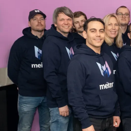
Den snabbt växande skolplattforme
Kapitalanskaffningen är en del a
på fler skolor. Bland investerarn
för ABC-Gruppen) och Investment 
vuxit från 100 till 250 anslutna 