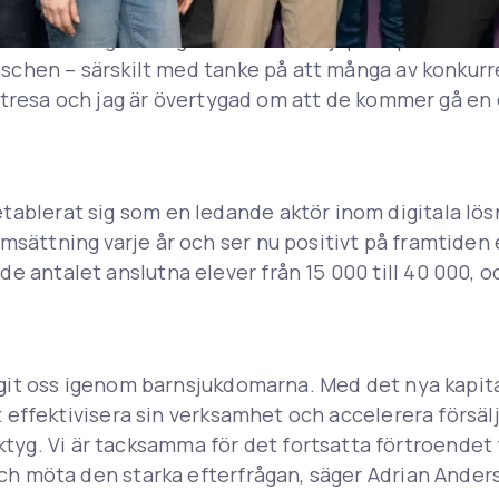
ag. Med en pappa som har arbetat inom skola i mång
itner tar sig an. Jag är dessutom djupt imponerad a
ranschen – särskilt med tanke på att många av konkur
växtresa och jag är övertygad om att de kommer gå en o
ablerat sig som en ledande aktör inom digitala lösn
msättning varje år och ser nu positivt på framtiden
e antalet anslutna elever från 15 000 till 40 000, o
tagit oss igenom barnsjukdomarna. Med det nya kapita
att effektivisera sin verksamhet och accelerera försä
g. Vi är tacksamma för det fortsatta förtroendet fr
 och möta den starka efterfrågan, säger Adrian Ander