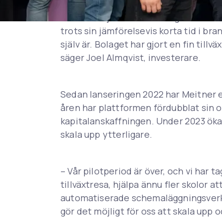
– Jag tror mycket på Meitner som bol
av att lösa just de utmaningar som Me
trots sin jämförelsevis korta tid i b
själv är. Bolaget har gjort en fin till
säger Joel Almqvist, investerare.
Sedan lanseringen 2022 har Meitner et
åren har plattformen fördubblat sin o
kapitalanskaffningen. Under 2023 ökad
skala upp ytterligare.
– Vår pilotperiod är över, och vi har 
tillväxtresa, hjälpa ännu fler skolor 
automatiserade schemaläggningsverkty
gör det möjligt för oss att skala upp