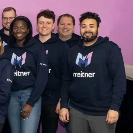
mission.
erfrågan och etableringen
lexander Grepe (tidigare vd
naste året har Meitner
plattform.