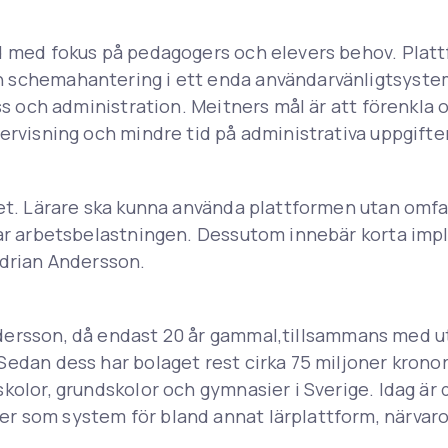
ad med fokus på pedagogers och elevers behov. Plat
 schemahantering i ett enda användarvänligtsyste
ss och administration. Meitners mål är att förenkla 
ervisning och mindre tid på administrativa uppgifter
het. Lärare ska kunna använda plattformen utan omf
skar arbetsbelastningen. Dessutom innebär korta im
Adrian Andersson.
dersson, då endast 20 år gammal,tillsammans med u
edan dess har bolaget rest cirka 75 miljoner kronor 
kolor, grundskolor och gymnasier i Sverige. Idag är 
r som system för bland annat lärplattform, närvar