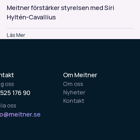
Meitner förstärker styrelsen med Siri
Hyltén-Cavallius
Läs Mer
Read
More
ntakt
Om Meitner
ng oss
Om oss
 525 176 90
Nyheter
Kontakt
la oss
fo@meitner.se