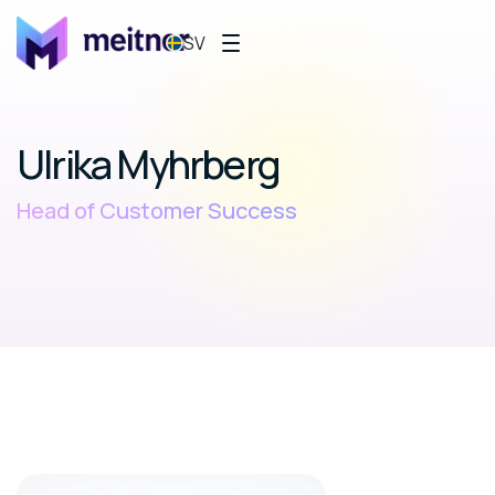
SV
Ulrika Myhrberg
Head of Customer Success